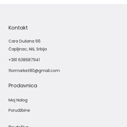
Kontakt
Cara Dušana 66
Čapljinac, Niš, Srbija
+381 638687941
flormarket80@gmail.com
Prodavnica
Moj Nalog
Porudžbine