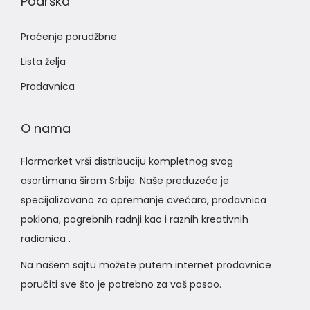
Podrška
Praćenje porudžbne
Lista želja
Prodavnica
O nama
Flormarket vrši distribuciju kompletnog svog
asortimana širom Srbije. Naše preduzeće je
specijalizovano za opremanje cvećara, prodavnica
poklona, pogrebnih radnji kao i raznih kreativnih
radionica .
Na našem sajtu možete putem internet prodavnice
poručiti sve što je potrebno za vaš posao.