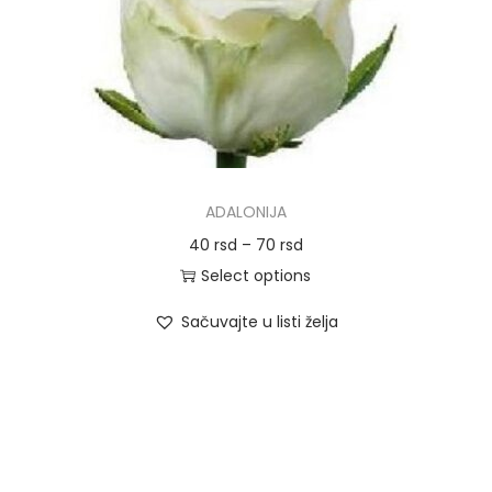
o
n
ADALONIJA
40
rsd
–
70
rsd
Select options
Sačuvajte u listi želja