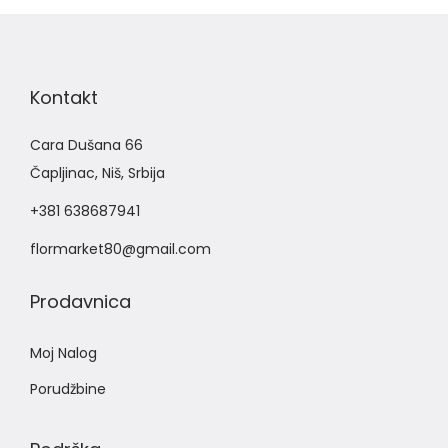
Kontakt
Cara Dušana 66
Čapljinac, Niš, Srbija
+381 638687941
flormarket80@gmail.com
Prodavnica
Moj Nalog
Porudžbine