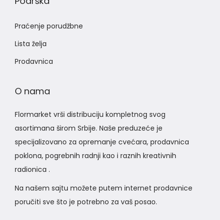
Podrška
Praćenje porudžbne
Lista želja
Prodavnica
O nama
Flormarket vrši distribuciju kompletnog svog
asortimana širom Srbije. Naše preduzeće je
specijalizovano za opremanje cvećara, prodavnica
poklona, pogrebnih radnji kao i raznih kreativnih
radionica .
Na našem sajtu možete putem internet prodavnice
poručiti sve što je potrebno za vaš posao.