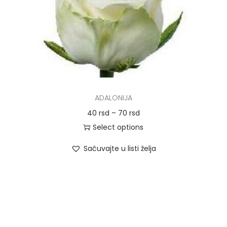
o
n
ADALONIJA
40
rsd
–
70
rsd
Select options
Sačuvajte u listi želja